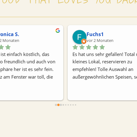
onica S.
Fuchs1
 2 Monaten
vor 2 Monaten
st einfach köstlich, das 
Es hat uns sehr gefallen! Total 
o freundlich und auch von 
kleines Lokal, reservieren zu 
häre her ist es sehr fein. 
empfehlen! Tolle Auswahl an 
z am Fenster war toll, die 
außergewöhnlichen Speisen, se
hkeit war aber ein bisschen 
nette Bedienung. Vor allem der
Es gibt auch 4 Tische 
French Toast war total lecker! 
ie sehr einladend 
wieder 🤗
nsgesamt ist es ein sehr 
emütliches Lokal mit vielen 
ptionen - und den ganzen 
ücken zu können ist 