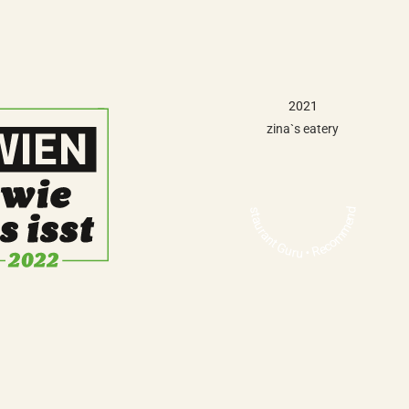
er Traum.
2021
zina`s eatery
Restaurant Guru • Recommended